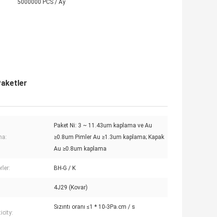
5000000 PCS / Ay
Paketler
Paket Ni: 3 ~ 11.43um kaplama ve Au
ma:
≥0.8um Pimler Au ≥1.3um kaplama; Kapak
Au ≥0.8um kaplama
rler:
BH-G / K
4J29 (Kovar)
Sızıntı oranı ≤1 * 10-3Pa.cm / s
icity: