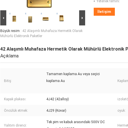
Yetenek temini:
İletişim
Büyük resim :
42 Alaşımlı Muhafaza Hermetik Olarak
Mühürlü Elektronik Paketler
42 Alaşımlı Muhafaza Hermetik Olarak Mühürlü Elektronik 
Açıklama
Tamamen kaplama Au veya seçici
Bitiş:
kaplama Au
Kapla
Kapak plakası:
4J42 (42alloy)
izolatö
Öncülük etmek:
4J29 (Kovar)
oyuk:
Tek pim ve kabuk arasındaki 500V DC
Yalıtım direnci:
Hermet