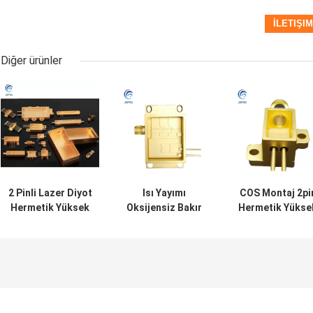
Diğer ürünler
2 Pinli Lazer Diyot
Isı Yayımı
COS Montaj 2pi
Hermetik Yüksek
Oksijensiz Bakır
Hermetik Yükse
Güçlü Lazer
Yüksek Güçlü
Güçlü Lazer
Paketi
Kelebek Paketi
Paketi