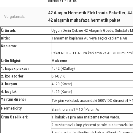
direnci ≥1 * 1010Ω
42 Alaşım Hermetik Elektronik Paketler
4J
,
Vurgulamak:
42 alaşımlı muhafaza hermetik paket
Ürün adı:
Uygun Derin Çekme 42 Alaşımlı Gövde, Substate M
Bitiş:
Tamamen kaplama Au veya seçici kaplama Au
Kaplama:
Paket Ni: 3 ~ 11.43um kaplama ve Au ≥0.8um Pim
Ürün Bilgisi:
Malzeme
1. kapak plakası
4J42 (42alloy)
2. izolatörler
BH-G / K
3. kurşun
4J29 (Kovar)
4. boşluk
4J29 (Kovar)
Yalıtım direnci
Tek pim ve kabuk arasındaki 500V DC direnci ≥1 * 
Hermeticity
-3
Sızıntı oranı ≤1 * 10
Pa.cm/s
Ürün Özellikleri:
1. kabuk ve pim ana malzeme Kovar vardır.
2. sızdırmazlık kap yöntemi paralel sızdırmazlık k
3. müşteriler özelleştirmek kabuk yüksekliği, çapı 