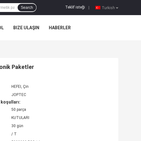
Teklif isteği
Search
|
Turkish
OL
BIZE ULAŞIN
HABERLER
onik Paketler
HEFEI, Çin
JOPTEC
koşulları:
50 parça
KUTULARI
30 gün
/ T