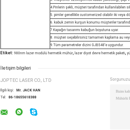
4.Pinlerin şekli, müşteri tarafından kullanılabilen si
5. pimler genellikle customerized olabilir iki veya dör
6. kabuk zemin kurşun konumu müşteriler tarafından
7.Kapağın tasarımı kabuğun boyutuna uyar.
8. müşteri seçebilirsiniz tamamen kaplama au vey
9.Tüm parametreler dizini GJB548'e uygundur.
,
,
Etiket:
980nm lazer modülü hermetik mühür
lazer diyot devre hermetik paketi
yü
İletişim bilgileri
Sorgunuzu
JOPTEC LASER CO., LTD
İlgili kişi:
Mr. JACK HAN
Tel:
86-18655618388