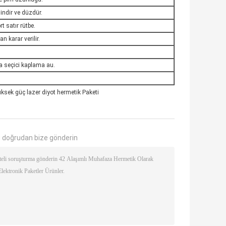
lindir ve düzdür.
t satır rütbe.
 karar verilir.
a seçici kaplama au.
ksek güç lazer diyot hermetik Paketi
 doğrudan bize gönderin