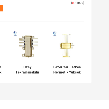
(
0
/ 3000)
n
Uzay
Lazer Yarıiletken
k
Tekrarlanabilir
Hermetik Yüksek
Lazer Diyot
Güçlü Lazer
Hermetik Paketi
Paketi