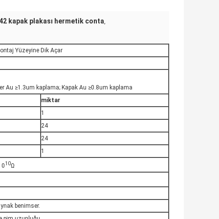
42 kapak plakası hermetik conta
,
ontaj Yüzeyine Dik Açar
ler Au ≥1.3um kaplama; Kapak Au ≥0.8um kaplama
miktar
1
24
24
1
10
10
Ω
aynak benimser.
ve pim uzunluğu.