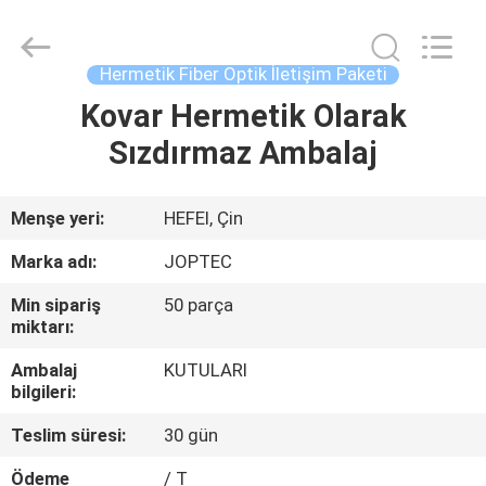
CO.,
LTD.
All
Rights
Reserved.
Hermetik Fiber Optik İletişim Paketi
Developed
by
Kovar Hermetik Olarak
ANA
ECER
Sızdırmaz Ambalaj
SAYFA
ÜRÜNLER
Menşe yeri:
HEFEI, Çin
Marka adı:
JOPTEC
HAKKIMIZDA
Min sipariş
50 parça
miktarı:
FABRIKA
Ambalaj
KUTULARI
TURU
bilgileri:
Teslim süresi:
30 gün
KALITE
Ödeme
/ T