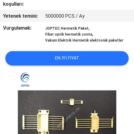
KONTROL
koşulları:
Yetenek temini:
5000000 PCS / Ay
BIZE
Vurgulamak:
,
JOPTEC Hermetik Paket
ULAŞIN
,
Fiber optik hermetik conta
Vakum Elektrik Hermetik elektronik paketler
HABERLER
EN IYI FIYAT
SITE
HARITASI
PRIVACY
POLICY