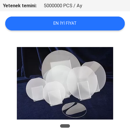
KONTROL
Yetenek temini:
5000000 PCS / Ay
BIZE
EN IYI FIYAT
ULAŞIN
HABERLER
SITE
HARITASI
PRIVACY
POLICY