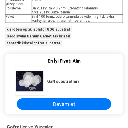
Kullanılabilir
> 90%
yüzey alanı
Polişleme
Ön yüzey: Ra < 0.2nm. Epi-hazır cilalanmış
Arka Yüzey: Güzel zemin
Paket
Sınıf 100 temiz oda ortamında paketlenmiş, tek levha
konteynerlerde, nitrojen atmosferinde.
kızılötesi optik izolatör GGG substrat
Gadolinyum Galyum Garnet tek kristal
sentetik kristal gofret substrat
En İyi Fiyatı Alın
GaN substratları
Devam et
Gofretler ve Yüzeyler