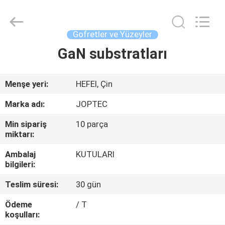
LASER
CO.,
LTD.
All
Rights
Gofretler ve Yüzeyler
Reserved.
Developed
by
GaN substratları
ANA
ECER
SAYFA
Menşe yeri:
HEFEI, Çin
ÜRÜNLER
Marka adı:
JOPTEC
Min sipariş
10 parça
HAKKIMIZDA
miktarı:
Ambalaj
KUTULARI
FABRIKA
bilgileri:
TURU
Teslim süresi:
30 gün
Ödeme
/ T
KALITE
koşulları: