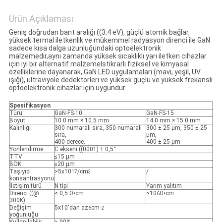
Ürün Açıklaması
Geniş doğrudan bant aralığı ((3.4 eV), güçlü atomik bağlar,
yüksek termal iletkenlik ve mükemmel radyasyon direnci ile GaN
sadece kısa dalga uzunluğundaki optoelektronik
malzemedir,aynı zamanda yüksek sıcaklıklı yarı iletken cihazlar
için iyi bir alternatif malzemeIstikrarlı fiziksel ve kimyasal
özelliklerine dayanarak, GaN LED uygulamaları (mavi, yeşil, UV
ışığı), ultraviyole dedektörleri ve yüksek güçlü ve yüksek frekanslı
optoelektronik cihazlar için uygundur.
Spesifikasyon
Türü
GaN-FS-10
GaN-FS-15
Boyut
10.0 mm × 10.5 mm
14.0 mm × 15.0 mm
Kalınlığı
300 numaralı sıra, 350 numaralı
300 ± 25 μm, 350 ± 25
sıra,
μm,
400 derece.
400 ± 25 μm
Yönlendirme
C ekseni ((0001) ± 0,5°
TTV
≤15 μm
BÖK
≤20 μm
Taşıyıcı
>5x10
/cm
/
17
3
konsantrasyonu
İletişim türü
N tipi
Yarım yalıtım
Direnci ((@
< 0,5 Ω•cm
>10
Ω•cm
6
300K)
Değişim
5x10'dan az
cm
6
-2
yoğunluğu